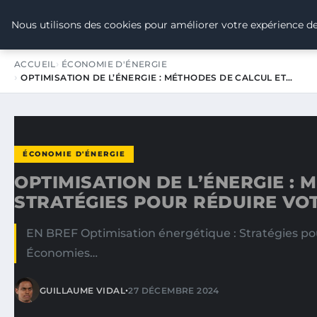
TOUR DE FRANCE POUR LE CLIMA
Nous utilisons des cookies pour améliorer votre expérience de
ACCUEIL
ÉCONOMIE D'ÉNERGIE
OPTIMISATION DE L’ÉNERGIE : MÉTHODES DE CALCUL ET…
ÉCONOMIE D'ÉNERGIE
OPTIMISATION DE L’ÉNERGIE :
STRATÉGIES POUR RÉDUIRE V
EN BREF Optimisation énergétique : Stratégies pour
Économies…
•
GUILLAUME VIDAL
27 DÉCEMBRE 2024