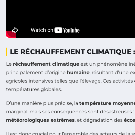
LE RÉCHAUFFEMENT CLIMATIQUE 
Le
réchauffement climatique
est un phénomène iné
principalement d’origine
humaine
, résultant d’une e
agricoles intensives telles que l’élevage. Ces activi
températures globales.
D’une manière plus précise, la
température moyenn
marginal, mais ses conséquences sont désastreuses
météorologiques extrêmes
, et dégradation des
éco
Il est donc crucial pour l’ensemble des acteurs de la 