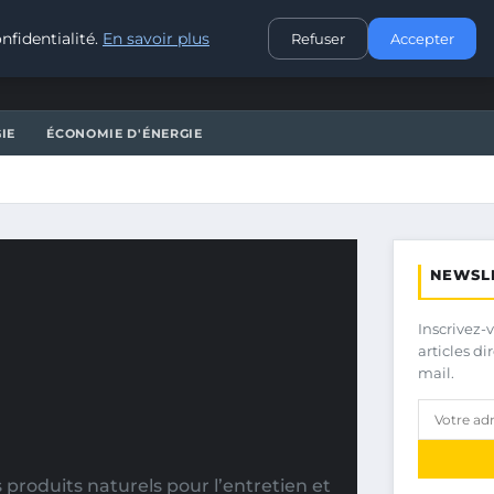
CONTACT
nfidentialité.
En savoir plus
Refuser
Accepter
IE
ÉCONOMIE D'ÉNERGIE
NEWSL
Inscrivez-
articles d
mail.
produits naturels pour l’entretien et