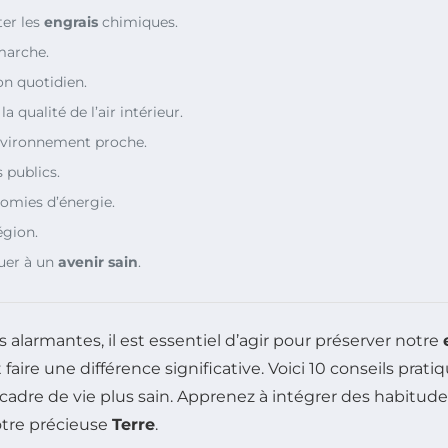
ter les
engrais
chimiques.
marche.
n quotidien.
a qualité de l’air intérieur.
environnement proche.
 publics.
omies d’énergie.
égion.
uer à un
avenir sain
.
alarmantes, il est essentiel d’agir pour préserver notre
re une différence significative. Voici 10 conseils pratiq
n cadre de vie plus sain. Apprenez à intégrer des habitu
otre précieuse
Terre
.