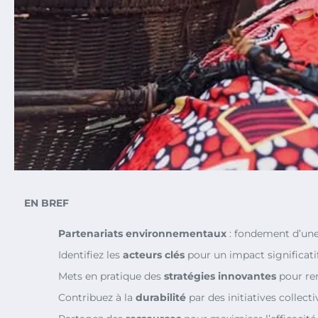
EN BREF
Partenariats environnementaux
: fondement d’une 
Identifiez les
acteurs clés
pour un impact significatif
Mets en pratique des
stratégies innovantes
pour ren
Contribuez à la
durabilité
par des initiatives collecti