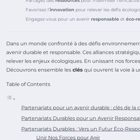
Partagez des
ressources
pour maximiser l’efficacité.
Favorisez l’
innovation
pour relever les défis écologi
Engagez-vous pour un avenir
responsable
et
éco-r
Dans un monde confronté à des défis environnementa
avenir durable et responsable. Ces alliances stratég
relever les enjeux écologiques. En unissant nos forc
Découvrons ensemble les
clés
qui ouvrent la voie à 
Table of Contents
Partenariats pour un avenir durable : clés de la 
Partenariats Durables pour un Avenir Responsa
Partenariats Durables : Vers un Futur Éco-Resp
Unir Nos Forces pour Agir