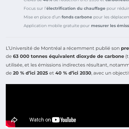
Focus sur l’
électrification du chauffage
pour réduir
Mise en place d’un
fonds carbone
pour les déplacem
Application mobile gratuite pour
mesurer les émiss
L’Université de Montréal a récemment publié son
pr
de
63 000 tonnes équivalent dioxyde de carbone
(t
utilisée, et les émissions indirectes résultant, notam
de
20 % d’ici 2025
et
40 % d’ici 2030
, avec un object