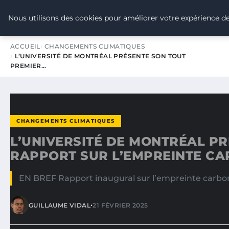
TOUR DE FRANCE POUR LE CLIMA
Nous utilisons des cookies pour améliorer votre expérience de
ACCUEIL
CHANGEMENTS CLIMATIQUES
L’UNIVERSITÉ DE MONTRÉAL PRÉSENTE SON TOUT
PREMIER…
CHANGEMENTS CLIMATIQUES
L’UNIVERSITÉ DE MONTRÉAL P
RAPPORT SUR L’EMPREINTE C
EN BREF Rapport inaugural sur l’empreinte carbon
•
GUILLAUME VIDAL
21 FÉVRIER 2025