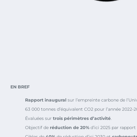
EN BREF
Rapport inaugural
sur l’empreinte carbone de l’Uni
63 000 tonnes d’équivalent CO2 pour l’année 2022-2
Évaluées sur
trois périmètres d’activité
.
Objectif de
réduction de 20%
d’ici 2025 par rapport
Cibles de
40%
de réduction d’ici 2030 et
carboneutr