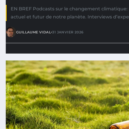
EN BREF Podcasts sur le changement climatique: d
actuel et futur de notre planète. Interviews d’exp
•
GUILLAUME VIDAL
31 JANVIER 2026