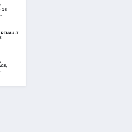
:
 DE
Z…
A RENAULT
E
,
GÉ,
…