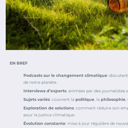
EN BREF
Podcasts sur le changement climatique
: discutent
de notre planète.
Interviews d’experts
: animées par des journalistes
Sujets variés
: couvrent la
politique
, la
philosophie
, 
Exploration de solutions
: comment réduire son emp
pour la justice climatique.
Évolution constante
: mise à jour régulière de nou