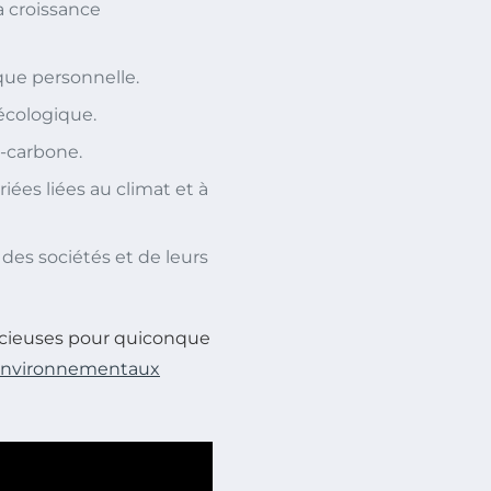
a croissance
ique personnelle.
 écologique.
-carbone.
ées liées au climat et à
des sociétés et de leurs
récieuses pour quiconque
environnementaux