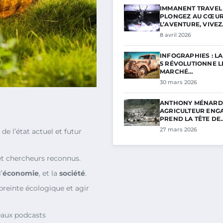
IMMANENT TRAVEL 
PLONGEZ AU CŒUR
L’AVENTURE, VIVE
8 avril 2026
INFOGRAPHIES : L
5 RÉVOLUTIONNE L
MARCHÉ…
30 mars 2026
ANTHONY MÉNARD
AGRICULTEUR ENGA
PREND LA TÊTE DE
27 mars 2026
 de l’état actuel et futur
 et chercheurs reconnus.
l’
économie
, et la
société
.
reinte écologique et agir
veaux podcasts