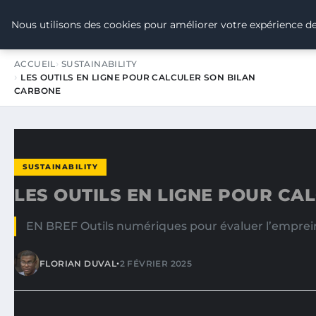
TOUR DE FRANCE POUR LE CLIMA
Nous utilisons des cookies pour améliorer votre expérience de
ACCUEIL
SUSTAINABILITY
LES OUTILS EN LIGNE POUR CALCULER SON BILAN
CARBONE
SUSTAINABILITY
LES OUTILS EN LIGNE POUR CA
EN BREF Outils numériques pour évaluer l’empreint
•
FLORIAN DUVAL
2 FÉVRIER 2025