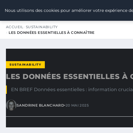
TOUR DE FRANCE POUR LE CLIMA
Nous utilisons des cookies pour améliorer votre expérience de
ACCUEIL
SUSTAINABILITY
LES DONNÉES ESSENTIELLES À CONNAÎTRE
SUSTAINABILITY
LES DONNÉES ESSENTIELLES À
EN BREF Données essentielles : information cruciale
•
SANDRINE BLANCHARD
20 MAI 2025