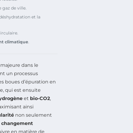
 gaz de ville.
déshydratation et la
rculaire.
t climatique
.
majeure dans le
nt un processus
les boues d’épuration en
, qui est ensuite
ydrogène
et
bio-CO2
,
aximisant ainsi
ularité
non seulement
u
changement
suivre en matière de