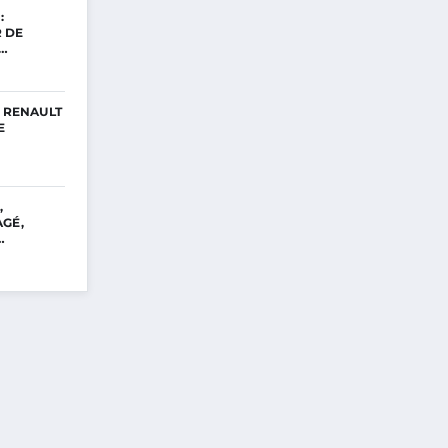
:
 DE
Z…
A RENAULT
E
,
GÉ,
…