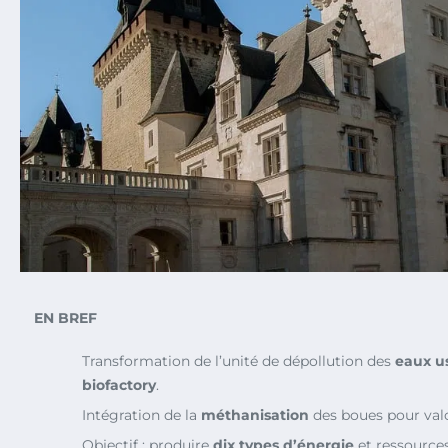
EN BREF
Transformation de l’unité de dépollution des
eaux u
biofactory
.
Intégration de la
méthanisation
des boues pour valo
Objectif : produire
dix types d’énergie
et ressources