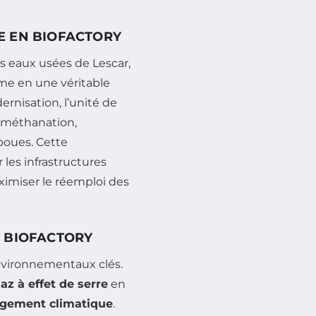
E EN BIOFACTORY
es eaux usées de Lescar,
orme en une véritable
ernisation, l’unité de
 méthanation,
 boues. Cette
les infrastructures
ximiser le réemploi des
A BIOFACTORY
environnementaux clés.
az à effet de serre
en
gement climatique
.