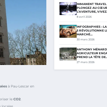
IMMANENT TRAVEL 
PLONGEZ AU CŒUR
L’AVENTURE, VIVE
8 avril 2026
INFOGRAPHIES : L
5 RÉVOLUTIONNE L
MARCHÉ…
30 mars 2026
ANTHONY MÉNARD
AGRICULTEUR ENGA
PREND LA TÊTE DE
27 mars 2026
sées
à Pau-Lescar en
riser le
CO2
.
 locales.