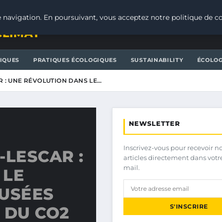
 navigation. En poursuivant, vous acceptez notre politique de co
CLIMAT
IQUES
PRATIQUES ÉCOLOGIQUES
SUSTAINABILITY
ÉCOLOG
R : UNE RÉVOLUTION DANS LE…
NEWSLETTER
Inscrivez-vous pour recevoir n
-LESCAR :
articles directement dans votr
mail.
 LE
 USÉES
S'INSCRIRE
 DU CO2