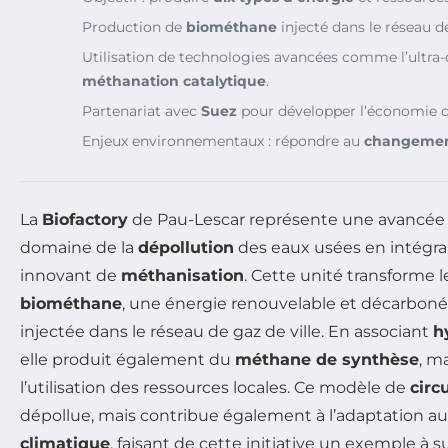
Production de
biométhane
injecté dans le réseau de
Utilisation de technologies avancées comme l’ultra-
méthanation catalytique
.
Partenariat avec
Suez
pour développer l’économie ci
Enjeux environnementaux : répondre au
changemen
La
Biofactory
de Pau-Lescar représente une avancée 
domaine de la
dépollution
des eaux usées en intégra
innovant de
méthanisation
. Cette unité transforme 
biométhane
, une énergie renouvelable et décarbonée
injectée dans le réseau de gaz de ville. En associant
h
elle produit également du
méthane de synthèse
, m
l’utilisation des ressources locales. Ce modèle de
circ
dépollue, mais contribue également à l’adaptation a
climatique
, faisant de cette initiative un exemple à 