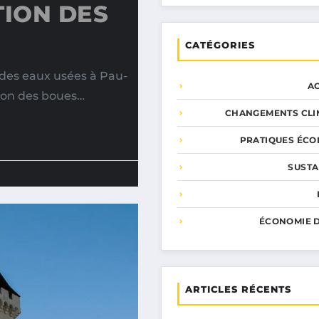
TION DES
CATÉGORIES
 des eaux usées à Pau-
A
tion des boues…
CHANGEMENTS CLI
PRATIQUES ÉCO
SUSTA
ÉCONOMIE D
ARTICLES RÉCENTS