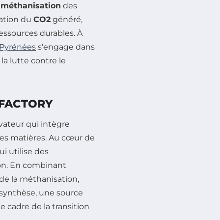
a
méthanisation
des
tation du
CO2
généré,
ressources durables. À
Pyrénées
s’engage dans
 la lutte contre le
OFACTORY
vateur qui intègre
des matières. Au cœur de
qui utilise des
ion. En combinant
 de la méthanisation,
 synthèse, une source
 cadre de la transition