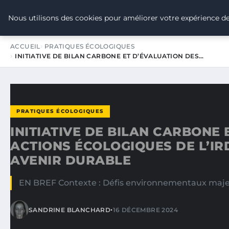
TOUR DE FRANCE POUR LE CLIMA
Nous utilisons des cookies pour améliorer votre expérience de
ACCUEIL
PRATIQUES ÉCOLOGIQUES
INITIATIVE DE BILAN CARBONE ET D’ÉVALUATION DES…
PRATIQUES ÉCOLOGIQUES
INITIATIVE DE BILAN CARBONE 
ACTIONS ÉCOLOGIQUES DE L’I
AVENIR DURABLE
EN BREF Contexte : Défis environnementaux majeurs 
•
SANDRINE BLANCHARD
16 DÉCEMBRE 2024