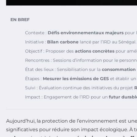
EN BREF
Contexte :
Défis environnementaux majeurs
pour l
Initiative :
Bilan carbone
lancé par l’IRD au Sénégal.
Objectif : Proposer des
actions concrètes
pour améli
Rencontres : Sessions d’information pour le personnel
État des lieux : Sensibilisation sur la
consommation 
Étapes :
Mesurer les émissions de GES
et établir un
Suivi : Évaluation continue des initiatives du projet
R
Impact : Engagement de l’IRD pour un
futur durabl
Aujourd’hui, la protection de l’environnement est une pr
significatives pour réduire son impact écologique. À t