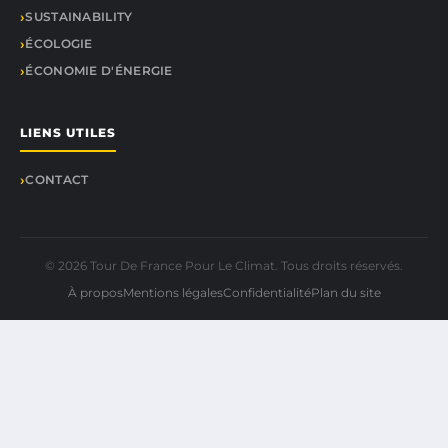
SUSTAINABILITY
ÉCOLOGIE
ÉCONOMIE D'ÉNERGIE
LIENS UTILES
CONTACT
© 2026 Tour De France Pour Le Climat. Tous droits réservés.
À propos
Mentions légales
Confidentialité
Plan du site