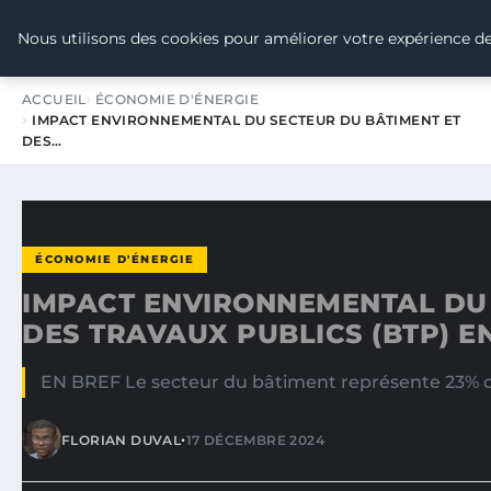
TOUR DE FRANCE POUR LE CLIMA
Nous utilisons des cookies pour améliorer votre expérience de
ACCUEIL
ÉCONOMIE D'ÉNERGIE
IMPACT ENVIRONNEMENTAL DU SECTEUR DU BÂTIMENT ET
DES…
ÉCONOMIE D'ÉNERGIE
IMPACT ENVIRONNEMENTAL DU 
DES TRAVAUX PUBLICS (BTP) E
EN BREF Le secteur du bâtiment représente 23% d
•
FLORIAN DUVAL
17 DÉCEMBRE 2024