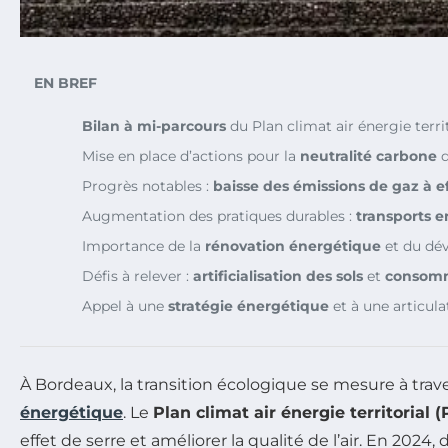
EN BREF
Bilan à mi-parcours
du Plan climat air énergie terr
Mise en place d’actions pour la
neutralité carbone
d
Progrès notables :
baisse des émissions de gaz à ef
Augmentation des pratiques durables :
transports
Importance de la
rénovation énergétique
et du dé
Défis à relever :
artificialisation des sols
et
consomm
Appel à une
stratégie énergétique
et à une articula
À Bordeaux, la transition écologique se mesure à traver
énergétique
. Le
Plan climat air énergie territorial 
effet de serre et améliorer la qualité de l’air. En 2