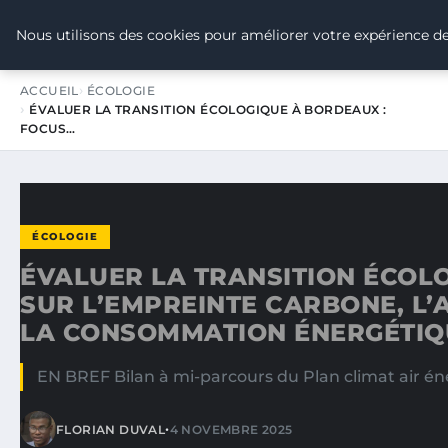
TOUR DE FRANCE POUR LE CLIMA
Nous utilisons des cookies pour améliorer votre expérience de
ACCUEIL
ÉCOLOGIE
ÉVALUER LA TRANSITION ÉCOLOGIQUE À BORDEAUX :
FOCUS…
ÉCOLOGIE
ÉVALUER LA TRANSITION ÉCOL
SUR L’EMPREINTE CARBONE, L’A
LA CONSOMMATION ÉNERGÉTIQ
EN BREF Bilan à mi-parcours du Plan climat air éner
•
FLORIAN DUVAL
4 NOVEMBRE 2025