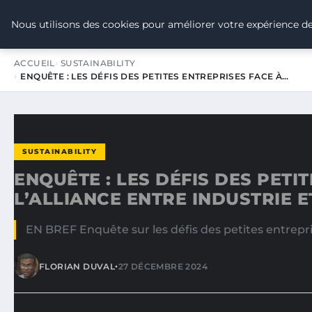
TOUR DE FRANCE POUR LE CLIMA
Nous utilisons des cookies pour améliorer votre expérience de
ACCUEIL
SUSTAINABILITY
ENQUÊTE : LES DÉFIS DES PETITES ENTREPRISES FACE À…
SUSTAINABILITY
ENQUÊTE : LES DÉFIS DES PETI
L’ALLIANCE ENTRE INDUSTRIE E
EN BREF Enquête sur les défis des petites entrepris
•
FLORIAN DUVAL
27 DÉCEMBRE 2024