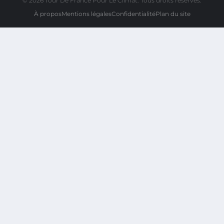
© 2026 Tour De France Pour Le Climat. Tous droits réservés.
À propos
Mentions légales
Confidentialité
Plan du site