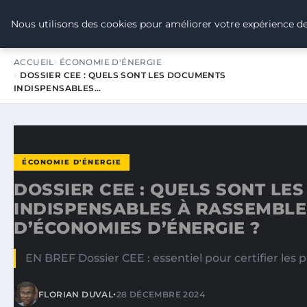
TOUR DE FRANCE POUR LE CLIMA
Nous utilisons des cookies pour améliorer votre expérience de
ACCUEIL
ÉCONOMIE D'ÉNERGIE
DOSSIER CEE : QUELS SONT LES DOCUMENTS
INDISPENSABLES…
ÉCONOMIE D'ÉNERGIE
DOSSIER CEE : QUELS SONT LE
INDISPENSABLES À RASSEMBLE
D’ÉCONOMIES D’ÉNERGIE ?
EN BREF Dossier CEE : essentiel pour certifier les p
•
FLORIAN DUVAL
28 DÉCEMBRE 2024