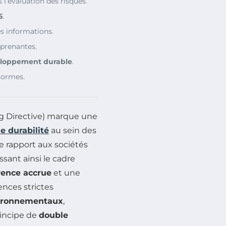
 l’évaluation des risques.
5
.
s informations.
 prenantes.
loppement durable
.
normes.
ng Directive) marque une
e durabilité
au sein des
e rapport aux sociétés
ssant ainsi le cadre
rence accrue
et une
gences strictes
ironnementaux
,
rincipe de
double