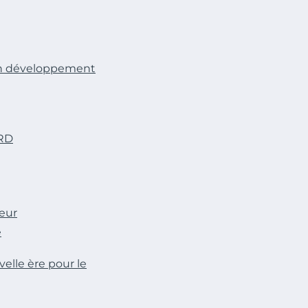
s un développement
SRD
eur
é
elle ère pour le