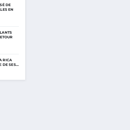
SSÉ DE
LLES EN
ULANTS
RETOUR
A RICA
E DE SES…