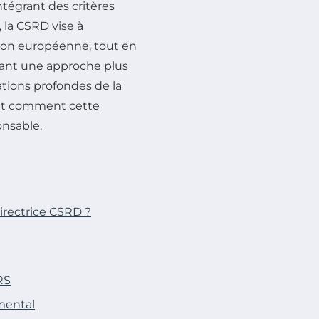
intégrant des critères
la CSRD vise à
nion européenne, tout en
sant une approche plus
cations profondes de la
, et comment cette
onsable.
irectrice CSRD ?
RS
amental