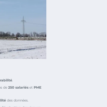
abilité
.
us de
250 salariés
et
PME
lité
des données.