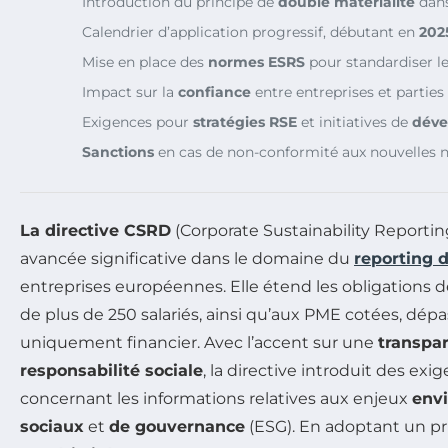
Introduction du principe de
double matérialité
dans
Calendrier d’application progressif, débutant en
202
Mise en place des
normes ESRS
pour standardiser le
Impact sur la
confiance
entre entreprises et parties
Exigences pour
stratégies RSE
et initiatives de
déve
Sanctions
en cas de non-conformité aux nouvelles 
La directive CSRD
(Corporate Sustainability Reporti
avancée significative dans le domaine du
reporting d
entreprises européennes. Elle étend les obligations d
de plus de 250 salariés, ainsi qu’aux PME cotées, dépa
uniquement financier. Avec l’accent sur une
transpa
responsabilité sociale
, la directive introduit des exi
concernant les informations relatives aux enjeux
env
sociaux
et
de gouvernance
(ESG). En adoptant un p