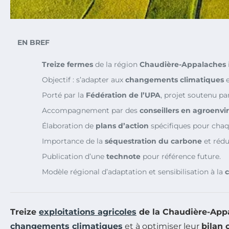
EN BREF
Treize fermes
de la région
Chaudière-Appalaches
Objectif : s’adapter aux
changements climatiques
e
Porté par la
Fédération de l’UPA
, projet soutenu pa
Accompagnement par des
conseillers en agroenv
Élaboration de
plans d’action
spécifiques pour chaqu
Importance de la
séquestration du carbone
et réd
Publication d’une
technote
pour référence future.
Modèle régional d’adaptation et sensibilisation à la
Treize
exploitations agricoles
de la Chaudière-App
changements climatiques
et à optimiser leur
bilan 