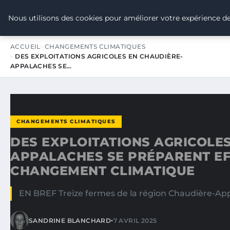
TOUR DE FRANCE POUR LE CLIMA
Nous utilisons des cookies pour améliorer votre expérience de
ACCUEIL
CHANGEMENTS CLIMATIQUES
DES EXPLOITATIONS AGRICOLES EN CHAUDIÈRE-
APPALACHES SE…
CHANGEMENTS CLIMATIQUES
DES EXPLOITATIONS AGRICOLES
APPALACHES SE PRÉPARENT EF
CHANGEMENT CLIMATIQUE
EN BREF Treize fermes de la région Chaudière-App
•
SANDRINE BLANCHARD
7 AVRIL 2025