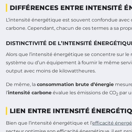
DIFFÉRENCES ENTRE INTENSITÉ É
L’intensité énergétique est souvent confondue avec d’
carbone. Cependant, chacun de ces termes a sa propre
DISTINCTIVITÉ DE L’INTENSITÉ ÉNERGÉTIQU
Alors que l’intensité énergétique se concentre sur le 
système ou d’un équipement à fournir le même serv
output avec moins de kilowattheures.
De même, la
consommation brute d’énergie
mesure 
l’
intensité carbone
évalue les émissions de CO
par u
2
LIEN ENTRE INTENSITÉ ÉNERGÉTI
Bien que l’intensité énergétique et l’
efficacité énerg
secteur optimise son efficacité énergétique, il est p