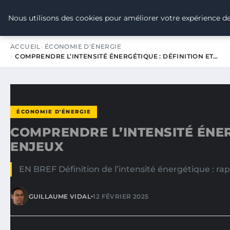
TOUR DE FRANCE POUR LE CLIMA
Nous utilisons des cookies pour améliorer votre expérience de
ACCUEIL
ÉCONOMIE D'ÉNERGIE
COMPRENDRE L’INTENSITÉ ÉNERGÉTIQUE : DÉFINITION ET…
ÉCONOMIE D'ÉNERGIE
COMPRENDRE L’INTENSITÉ ÉNER
ENJEUX
EN BREF Définition de l’intensité énergétique : ra
•
GUILLAUME VIDAL
12 FÉVRIER 2025