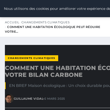
TOUR DE FRANCE POUR LE CLIMA
Nous utilisons des cookies pour améliorer votre expérience de
ACCUEIL
CHANGEMENTS CLIMATIQUES
COMMENT UNE HABITATION ÉCOLOGIQUE PEUT RÉDUIRE
VOTRE…
CHANGEMENTS CLIMATIQUES
COMMENT UNE HABITATION ÉCO
VOTRE BILAN CARBONE
EN BREF Maison écologique : Un choix durable pour
•
GUILLAUME VIDAL
2 MARS 2025