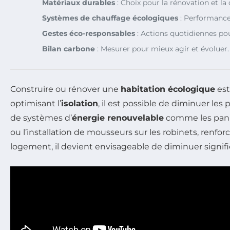
Matériaux durables
: Choix pour la rénovation et la
Systèmes de chauffage écologiques
: Performance
Gestes éco-responsables
: Actions quotidiennes pou
Bilan carbone
: Mesurer pour mieux agir et évoluer.
Construire ou rénover une
habitation écologique
est
optimisant l’
isolation
, il est possible de diminuer les
de systèmes d’
énergie renouvelable
comme les panne
ou l’installation de mousseurs sur les robinets, re
logement, il devient envisageable de diminuer signi