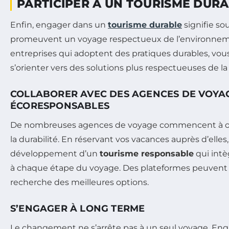
PARTICIPER À UN TOURISME DUR
Enfin, engager dans un
tourisme durable
signifie sou
promeuvent un voyage respectueux de l’environneme
entreprises qui adoptent des pratiques durables, vous 
s’orienter vers des solutions plus respectueuses de la
COLLABORER AVEC DES AGENCES DE VOYA
ÉCORESPONSABLES
De nombreuses agences de voyage commencent à offr
la durabilité. En réservant vos vacances auprès d’elles
développement d’un
tourisme responsable
qui intè
à chaque étape du voyage. Des plateformes peuvent 
recherche des meilleures options.
S’ENGAGER À LONG TERME
Le changement ne s’arrête pas à un seul voyage. En