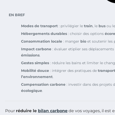
EN BREF
Modes de transport
: privilégier le
train
, le
bus
ou l
Hébergements durables
: choisir des options
écor
Consommation locale
: manger
bio
et soutenir les 
Impact carbone
: évaluer etiplier ses déplacement
émissions
.
Gestes simples
: réduire les bains et limiter le cha
Mobilité douce
: intégrer des pratiques de
transpor
l’environnement
.
Compensation carbone
: investir dans des projets 
écologique
.
Pour
réduire le
bilan carbone
de vos voyages, il est 