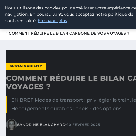
Nous utilisons des cookies pour améliorer votre expérience d
TOUR DE FRANCE POUR LE CLIMA
navigation. En poursuivant, vous acceptez notre politique de
confidentialité.
En savoir plus
ACCUEIL
SUSTAINABILITY
COMMENT RÉDUIRE LE BILAN CARBONE DE VOS VOYAGES ?
SUSTAINABILITY
COMMENT RÉDUIRE LE BILAN C
VOYAGES ?
EN BREF Modes de transport : privilégier le train, l
Hébergements durables : choisir des options…
•
SANDRINE BLANCHARD
10 FÉVRIER 2025