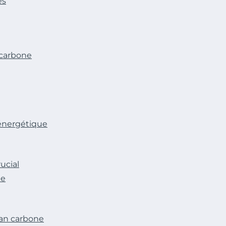
es
 carbone
 énergétique
ucial
le
lan carbone