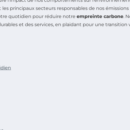
dre l’impact de nos comportements sur l’environnement
t les principaux secteurs responsables de nos émissions 
re quotidien pour réduire notre
empreinte carbone
. 
 durables et des services, en plaidant pour une transiti
idien