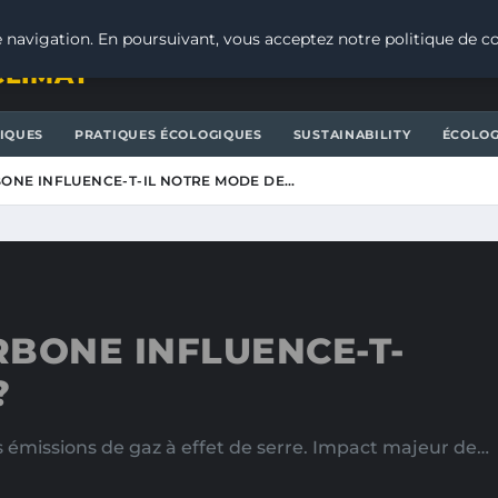
 navigation. En poursuivant, vous acceptez notre politique de co
CLIMAT
IQUES
PRATIQUES ÉCOLOGIQUES
SUSTAINABILITY
ÉCOLOG
ONE INFLUENCE-T-IL NOTRE MODE DE…
BONE INFLUENCE-T-
?
 émissions de gaz à effet de serre. Impact majeur de…