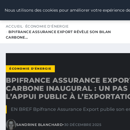
TOUR DE FRANCE POUR LE CLIMA
Nous utilisons des cookies pour améliorer votre expérience de
ACCUEIL
ÉCONOMIE D'ÉNERGIE
BPIFRANCE ASSURANCE EXPORT RÉVÈLE SON BILAN
CARBONE…
ÉCONOMIE D'ÉNERGIE
BPIFRANCE ASSURANCE EXPORT
CARBONE INAUGURAL : UN PAS
L’APPUI PUBLIC À L’EXPORTAT
EN BREF Bpifrance Assurance Export publie son emp
•
SANDRINE BLANCHARD
30 DÉCEMBRE 2025