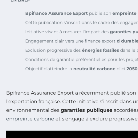
Bpifrance Assurance Export
publie son
empreinte
Cette publication s’inscrit dans le cadre des engag
Initiative visant à mesurer l’impact des
garanties p
Engagement clair vers une finance export
d durabl
Exclusion progressive des
énergies fossiles
dans le p
Conditions de garantie préférentielles pour les proj
Objectif d’atteindre la
neutralité carbone
d’ici
2050
Bpifrance Assurance Export a récemment publié son
l’exportation française. Cette initiative s’inscrit da
environnemental des
garanties publiques
accordées 
empreinte carbone
et s’engage à exclure progressive