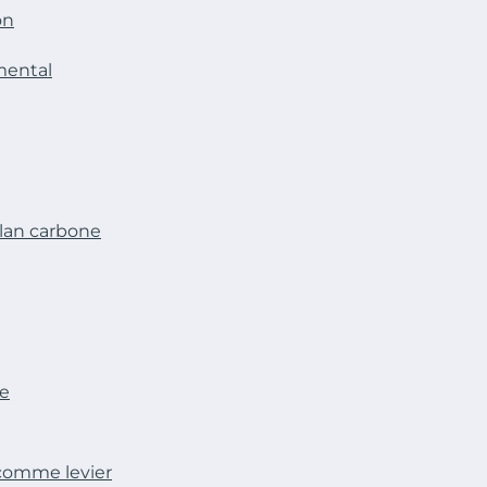
on
mental
ilan carbone
ée
 comme levier