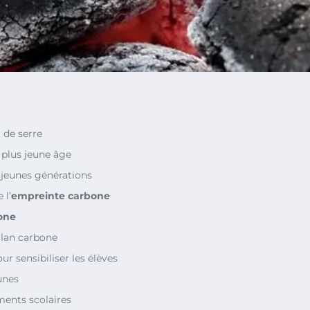
 de serre
 plus jeune âge
s jeunes générations
 l’
empreinte carbone
bone
ilan carbone
sensibiliser les élèves
unes
ments scolaires