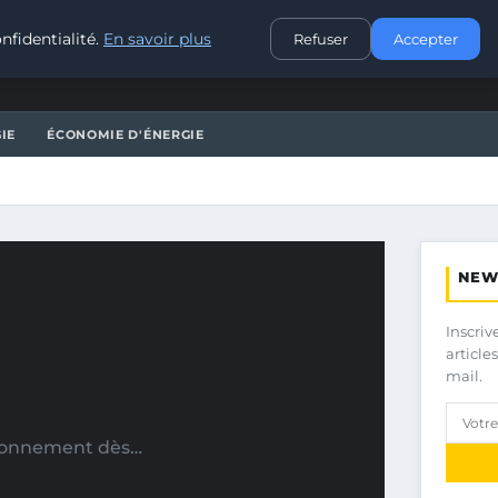
CONTACT
nfidentialité.
En savoir plus
Refuser
Accepter
IE
ÉCONOMIE D'ÉNERGIE
NEW
Inscriv
article
mail.
vironnement dès…