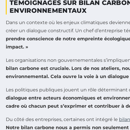
TÉMOIGNAGES SUR BILAN CARBON
ENVIRONNEMENTAUX
Dans un contexte où les enjeux climatiques devienn
créer un dialogue constructif. Un chef d’entreprise t
prendre conscience de notre empreinte écologique 
impact. »
Les organisations non gouvernementales s’implique
bilan carbone est cruciale. Lors de nos ateliers, n
environnemental. Cela ouvre la voie à un dialogue f
Les politiques publiques jouent un rôle déterminant
dialogue entre acteurs économiques et environnemen
cadre où chacun peut s’exprimer et contribuer à de
Du côté des entreprises, certaines ont intégré le
bila
Notre bilan carbone nous a permis non seulement d