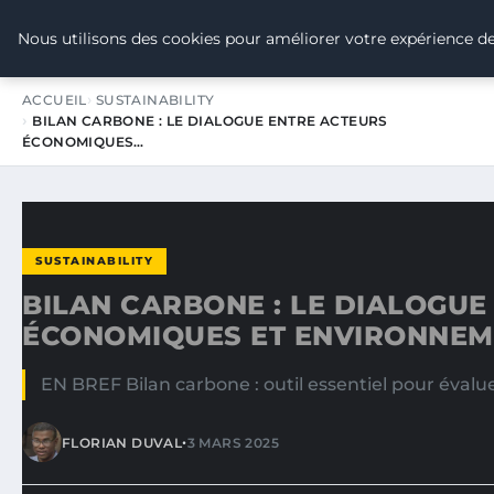
TOUR DE FRANCE POUR LE CLIMA
Nous utilisons des cookies pour améliorer votre expérience de
ACCUEIL
SUSTAINABILITY
BILAN CARBONE : LE DIALOGUE ENTRE ACTEURS
ÉCONOMIQUES…
SUSTAINABILITY
BILAN CARBONE : LE DIALOGUE
ÉCONOMIQUES ET ENVIRONNE
EN BREF Bilan carbone : outil essentiel pour évalue
•
FLORIAN DUVAL
3 MARS 2025