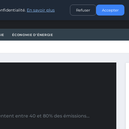
CONTACT
nfidentialité.
En savoir plus
Refuser
Accepter
IE
ÉCONOMIE D'ÉNERGIE
entent entre 40 et 80% des émissions…