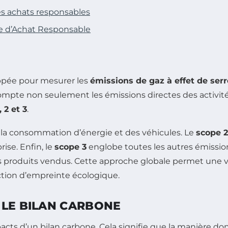
les achats responsables
ue d’Achat Responsable
ppée pour mesurer les
émissions de gaz à effet de serr
mpte non seulement les émissions directes des activité
 2 et 3
.
 la consommation d’énergie et des véhicules. Le
scope 2
ise. Enfin, le
scope 3
englobe toutes les autres émissions
n des produits vendus. Cette approche globale permet u
ction d’empreinte écologique.
 LE BILAN CARBONE
s d’un bilan carbone. Cela signifie que la manière dont