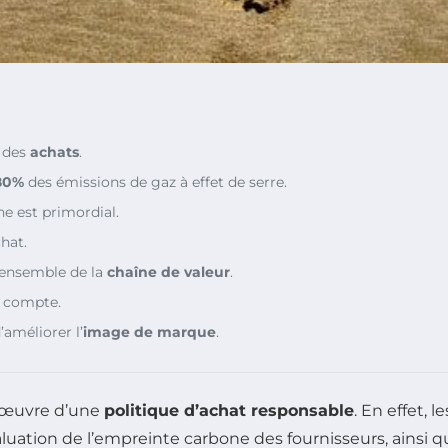
 des
achats
.
80%
des émissions de gaz à effet de serre.
e est primordial.
hat.
’ensemble de la
chaîne de valeur
.
n compte.
’améliorer l’
image de marque
.
n œuvre d’une
politique d’achat responsable
. En effet, l
luation de l’empreinte carbone des fournisseurs, ainsi q