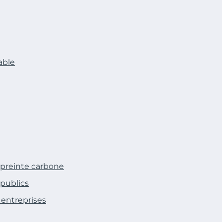
able
empreinte carbone
 publics
 entreprises