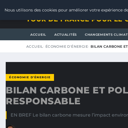
SAMEDI 8 AOÛT 2026
Nous utilisons des cookies pour améliorer votre expérience de
TOUR DE FRANCE POUR LE 
ACCUEIL
ACTUALITÉS
CHANGEMENTS CLIMAT
ACCUEIL
ÉCONOMIE D'ÉNERGIE
BILAN CARBONE ET
ÉCONOMIE D'ÉNERGIE
BILAN CARBONE ET POL
RESPONSABLE
EN BREF Le bilan carbone mesure l’impact enviro