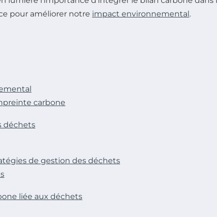
 en lumière l’importance d’intégrer le bilan carbone dans
ace pour améliorer notre
impact environnemental
.
nemental
empreinte carbone
s déchets
ratégies de gestion des déchets
es
bone liée aux déchets