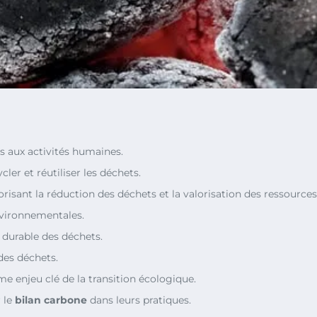
s aux activités humaines.
ycler et réutiliser les déchets.
sant la réduction des déchets et la valorisation des ressources
nvironnementales.
 durable des déchets.
es déchets.
 enjeu clé de la transition écologique.
r le
bilan carbone
dans leurs pratiques.