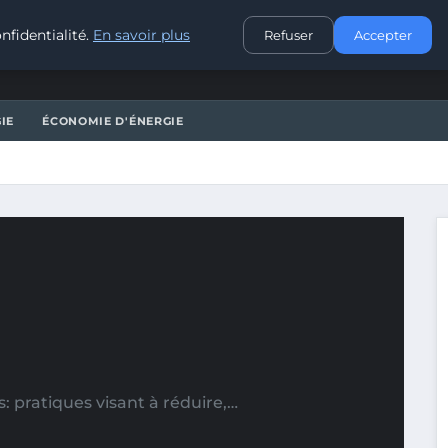
CONTACT
nfidentialité.
En savoir plus
Refuser
Accepter
IE
ÉCONOMIE D'ÉNERGIE
: pratiques visant à réduire,…