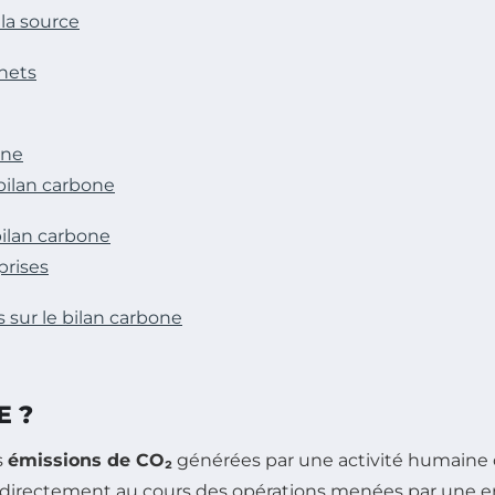
 la source
chets
one
 bilan carbone
bilan carbone
prises
sur le bilan carbone
E ?
s
émissions de CO₂
générées par une activité humaine o
indirectement au cours des opérations menées par une en