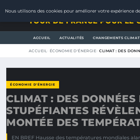
VENDREDI 7 AOÛT 2026
Nous utilisons des cookies pour améliorer votre expérience de
TOUR DE FRANCE POUR LE 
ACCUEIL
ACTUALITÉS
CHANGEMENTS CLIMAT
ACCUEIL
ÉCONOMIE D'ÉNERGIE
CLIMAT : DES DON
ÉCONOMIE D'ÉNERGIE
CLIMAT : DES DONNÉES
STUPÉFIANTES RÉVÈLEN
MONTÉE DES TEMPÉRA
EN BREF Hausse des températures mondiales ala