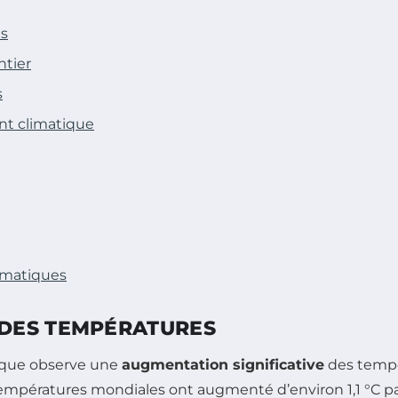
s
ntier
s
nt climatique
imatiques
DES TEMPÉRATURES
fique observe une
augmentation significative
des tempér
empératures mondiales ont augmenté d’environ 1,1 °C par