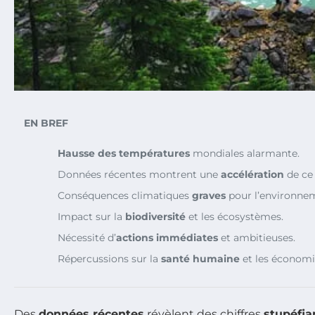
EN BREF
Hausse des températures
mondiales alarmante.
Données récentes montrent une
accélération
de ce
Conséquences climatiques
graves
pour l’environne
Impact sur la
biodiversité
et les écosystèmes.
Nécessité d’
actions immédiates
et ambitieuses.
Répercussions sur la
santé humaine
et les économi
Des
données récentes
révèlent des chiffres
stupéfia