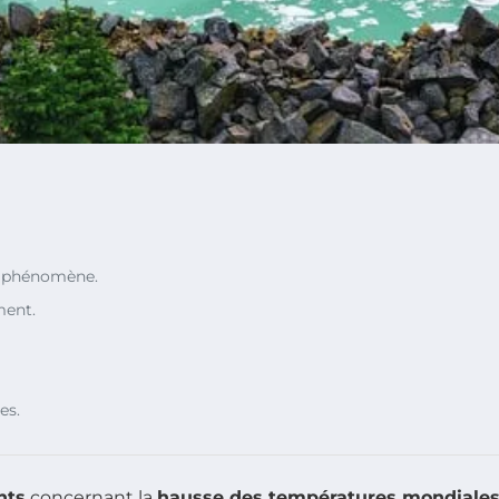
 phénomène.
ment.
es.
nts
concernant la
hausse des températures mondiale