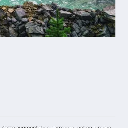
s
. Cette augmentation alarmante met en lumière