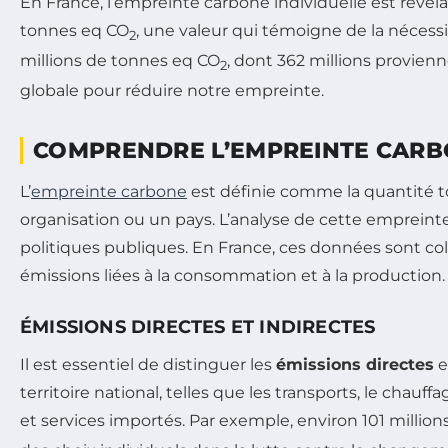
En France, l’empreinte carbone individuelle est rév
tonnes eq CO
, une valeur qui témoigne de la nécessit
2
millions de tonnes eq CO
, dont 362 millions provien
2
globale pour réduire notre empreinte.
COMPRENDRE L’EMPREINTE CAR
L’
empreinte carbone
est définie comme la quantité t
organisation ou un pays. L’analyse de cette empreinte
politiques publiques. En France, ces données sont coll
émissions liées à la consommation et à la production.
ÉMISSIONS DIRECTES ET INDIRECTES
Il est essentiel de distinguer les
émissions directes
e
territoire national, telles que les transports, le chauf
et services importés. Par exemple, environ 101 millio