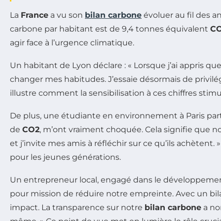
La
France
a vu son
bilan carbone
évoluer au fil des a
carbone par habitant est de 9,4 tonnes équivalent
C
agir face à l’urgence climatique.
Un habitant de Lyon déclare : « Lorsque j’ai appris qu
changer mes habitudes. J’essaie désormais de privil
illustre comment la sensibilisation à ces chiffres stim
De plus, une étudiante en environnement à Paris part
de
CO2
, m’ont vraiment choquée. Cela signifie que 
et j’invite mes amis à réfléchir sur ce qu’ils achète
pour les jeunes générations.
Un entrepreneur local, engagé dans le développement d
pour mission de réduire notre empreinte. Avec un bi
impact. La transparence sur notre
bilan carbone
a non