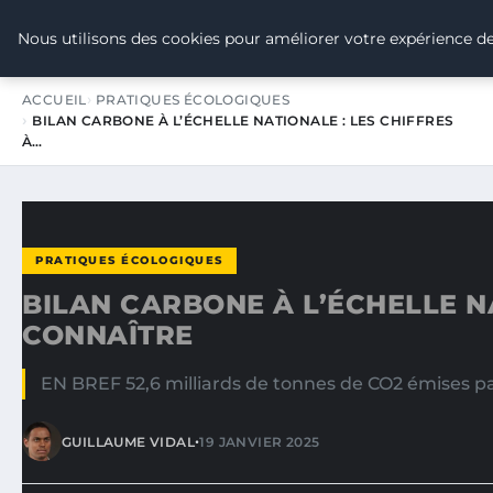
TOUR DE FRANCE POUR LE CLIMA
Nous utilisons des cookies pour améliorer votre expérience de
ACCUEIL
PRATIQUES ÉCOLOGIQUES
BILAN CARBONE À L’ÉCHELLE NATIONALE : LES CHIFFRES
À…
PRATIQUES ÉCOLOGIQUES
BILAN CARBONE À L’ÉCHELLE NA
CONNAÎTRE
EN BREF 52,6 milliards de tonnes de CO2 émises par
•
GUILLAUME VIDAL
19 JANVIER 2025