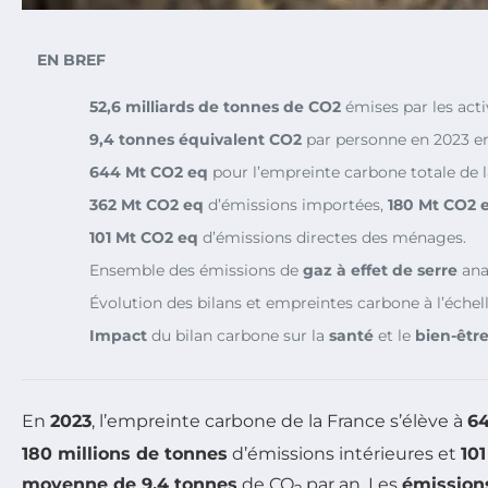
EN BREF
52,6 milliards de tonnes de CO2
émises par les acti
9,4 tonnes équivalent CO2
par personne en 2023 en
644 Mt CO2 eq
pour l’empreinte carbone totale de l
362 Mt CO2 eq
d’émissions importées,
180 Mt CO2 
101 Mt CO2 eq
d’émissions directes des ménages.
Ensemble des émissions de
gaz à effet de serre
ana
Évolution des bilans et empreintes carbone à l’échel
Impact
du bilan carbone sur la
santé
et le
bien-êtr
En
2023
, l’empreinte carbone de la France s’élève à
64
180 millions de tonnes
d’émissions intérieures et
10
moyenne de 9,4 tonnes
de CO
par an. Les
émissions