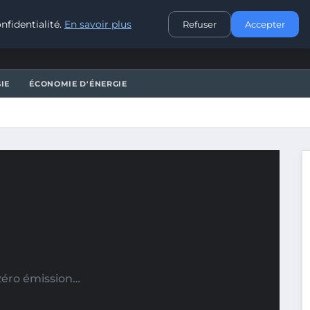
CONTACT
nfidentialité.
En savoir plus
Refuser
Accepter
IE
ÉCONOMIE D'ÉNERGIE
zéro émission…