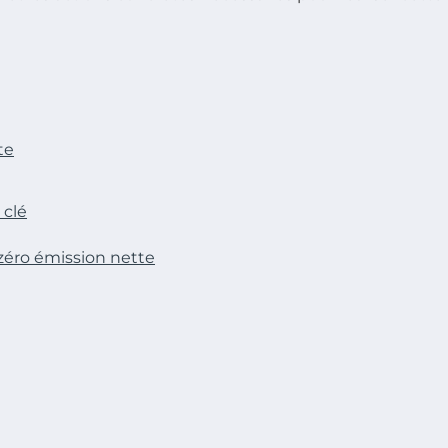
te
 clé
 zéro émission nette