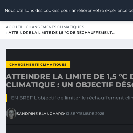
TOUR DE FRANCE POUR LE CLIMA
Nous utilisons des cookies pour améliorer votre expérience de
ACCUEIL
CHANGEMENTS CLIMATIQUES
ATTEINDRE LA LIMITE DE 1,5 °C DE RÉCHAUFFEMENT…
CHANGEMENTS CLIMATIQUES
ATTEINDRE LA LIMITE DE 1,5 °
CLIMATIQUE : UN OBJECTIF DÉ
EN BREF L’objectif de limiter le réchauffement cl
•
SANDRINE BLANCHARD
13 SEPTEMBRE 2025