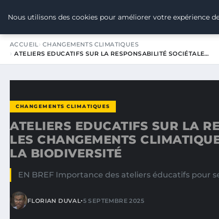
TOUR DE FRANCE POUR LE CLIMA
Nous utilisons des cookies pour améliorer votre expérience de
ACCUEIL
CHANGEMENTS CLIMATIQUES
ATELIERS EDUCATIFS SUR LA RESPONSABILITÉ SOCIÉTALE…
CHANGEMENTS CLIMATIQUES
ATELIERS EDUCATIFS SUR LA R
LES CHANGEMENTS CLIMATIQUE
LA BIODIVERSITÉ
EN BREF Importance des ateliers éducatifs pour sen
•
FLORIAN DUVAL
5 SEPTEMBRE 2025