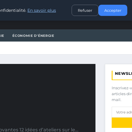
CONTACT
nfidentialité.
En savoir plus
Refuser
Accepter
IE
ÉCONOMIE D'ÉNERGIE
NEWSL
Inscrivez-
articles d
mail.
vantes 12 idées d’ateliers sur le…