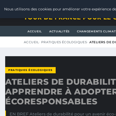
VENDREDI 7 AOÛT 2026
Nous utilisons des cookies pour améliorer votre expérience de
TOUR DE FRANCE POUR LE 
ACCUEIL
ACTUALITÉS
CHANGEMENTS CLIMAT
ACCUEIL
PRATIQUES ÉCOLOGIQUES
ATELIERS DE 
PRATIQUES ÉCOLOGIQUES
ATELIERS DE DURABILI
APPRENDRE À ADOPTER
ÉCORESPONSABLES
EN BREF Ateliers de durabilité pour un avenir éco-r