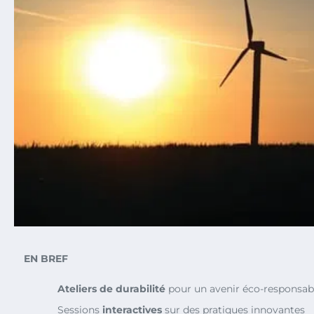
EN BREF
Ateliers de durabilité
pour un avenir éco-responsab
Sessions
interactives
sur des pratiques innovantes