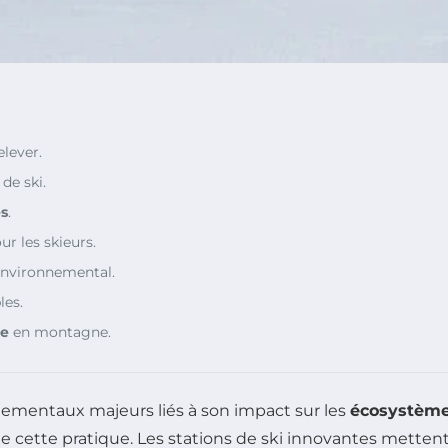
elever.
de ski.
s
.
ur les skieurs.
vironnemental.
les.
le
en montagne.
nementaux majeurs liés à son impact sur les
écosystèm
e cette pratique. Les stations de ski innovantes metten