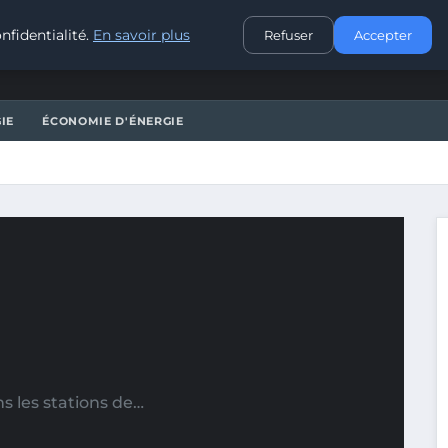
CONTACT
nfidentialité.
En savoir plus
Refuser
Accepter
IE
ÉCONOMIE D'ÉNERGIE
s les stations de…