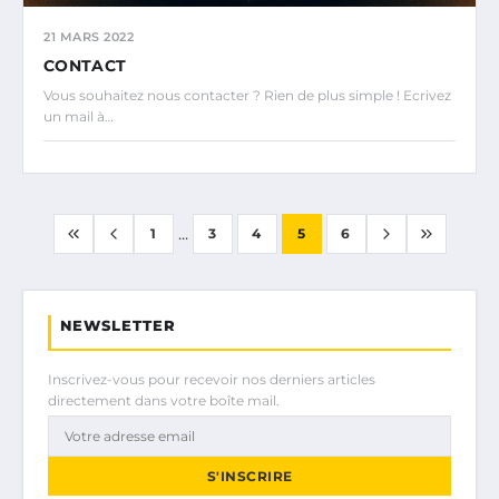
21 MARS 2022
CONTACT
Vous souhaitez nous contacter ? Rien de plus simple ! Ecrivez
un mail à…
...
1
3
4
5
6
NEWSLETTER
Inscrivez-vous pour recevoir nos derniers articles
directement dans votre boîte mail.
S'INSCRIRE