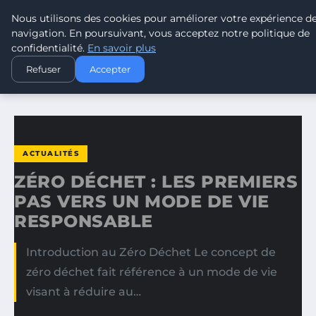
Nous utilisons des cookies pour améliorer votre expérience d
TOUR DE FRANCE POUR LE CLIMA
navigation. En poursuivant, vous acceptez notre politique de
confidentialité.
En savoir plus
ACCUEIL
ACTUALITÉS
Refuser
Accepter
ZÉRO DÉCHET : LES PREMIERS PAS VERS UN MODE DE VIE…
ACTUALITÉS
ZÉRO DÉCHET : LES PREMIERS
PAS VERS UN MODE DE VIE
RESPONSABLE
Introduction au Zéro Déchet Le concept de
zéro déchet fait référence à un mode de vie
visant à réduire au…