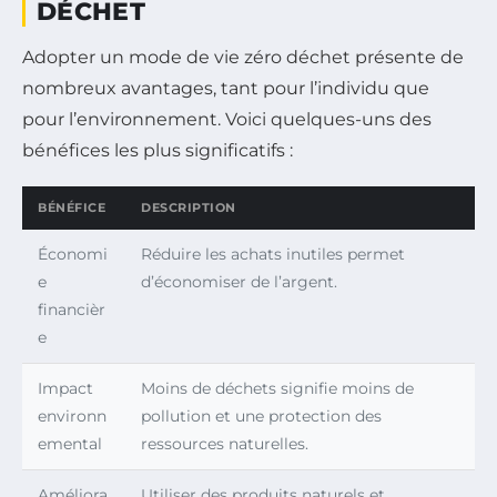
DÉCHET
Adopter un mode de vie zéro déchet présente de
nombreux avantages, tant pour l’individu que
pour l’environnement. Voici quelques-uns des
bénéfices les plus significatifs :
BÉNÉFICE
DESCRIPTION
Économi
Réduire les achats inutiles permet
e
d’économiser de l’argent.
financièr
e
Impact
Moins de déchets signifie moins de
environn
pollution et une protection des
emental
ressources naturelles.
Améliora
Utiliser des produits naturels et