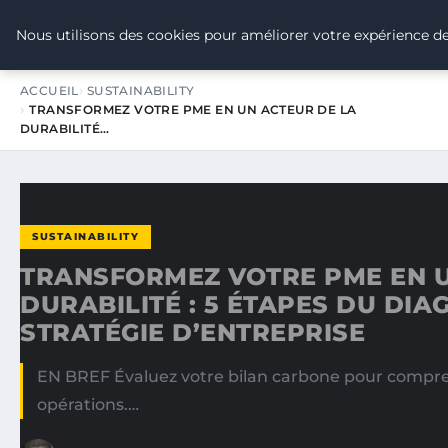
TOUR DE FRANCE POUR LE CLIMA
Nous utilisons des cookies pour améliorer votre expérience de
ACCUEIL
SUSTAINABILITY
TRANSFORMEZ VOTRE PME EN UN ACTEUR DE LA
DURABILITÉ…
SUSTAINABILITY
TRANSFORMEZ VOTRE PME EN U
DURABILITÉ : 5 ÉTAPES DU DI
STRATÉGIE D’ENTREPRISE
EN BREF Évaluez votre bilan carbone pour compren
opérations.…