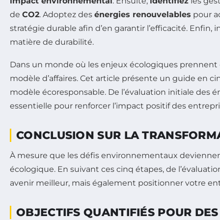
impact environnemental
. Ensuite,
identifiez
les ges
de
CO2
. Adoptez des
énergies renouvelables
pour 
stratégie durable afin d’en garantir l’efficacité. Enfin,
matière de durabilité.
Dans un monde où les enjeux écologiques prennent de 
modèle d’affaires. Cet article présente un guide en 
modèle écoresponsable. De l’évaluation initiale des ém
essentielle pour renforcer l’impact positif des entrepr
CONCLUSION SUR LA TRANSFORMA
À mesure que les défis environnementaux deviennent 
écologique. En suivant ces cinq étapes, de l’évaluati
avenir meilleur, mais également positionner votre ent
OBJECTIFS QUANTIFIÉS POUR DES