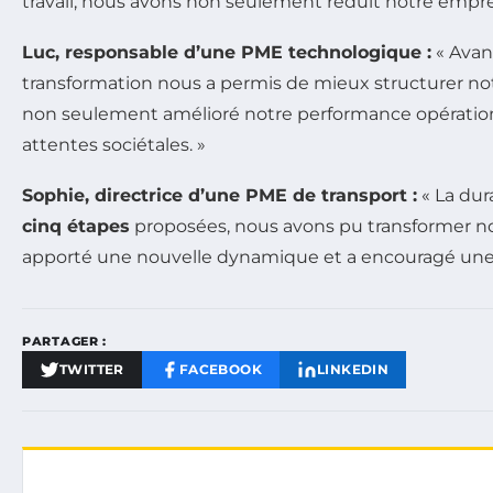
travail, nous avons non seulement réduit notre empre
Luc, responsable d’une PME technologique :
« Avan
transformation nous a permis de mieux structurer notr
non seulement amélioré notre performance opérationn
attentes sociétales. »
Sophie, directrice d’une PME de transport :
« La dur
cinq étapes
proposées, nous avons pu transformer not
apporté une nouvelle dynamique et a encouragé une c
PARTAGER :
TWITTER
FACEBOOK
LINKEDIN