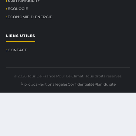
SUSTAINABILITY
ÉCOLOGIE
ÉCONOMIE D'ÉNERGIE
LIENS UTILES
CONTACT
© 2026 Tour De France Pour Le Climat. Tous droits réservés.
À propos
Mentions légales
Confidentialité
Plan du site