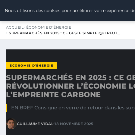
TOUR DE FRANCE POUR LE CLIMA
Nous utilisons des cookies pour améliorer votre expérience de
ACCUEIL
ÉCONOMIE D'ÉNERGIE
SUPERMARCHÉS EN 2025 : CE GESTE SIMPLE QUI PEUT…
ÉCONOMIE D'ÉNERGIE
SUPERMARCHÉS EN 2025 : CE G
RÉVOLUTIONNER L’ÉCONOMIE L
L’EMPREINTE CARBONE
EN BREF Consigne en verre de retour dans les sup
•
GUILLAUME VIDAL
18 NOVEMBRE 2025