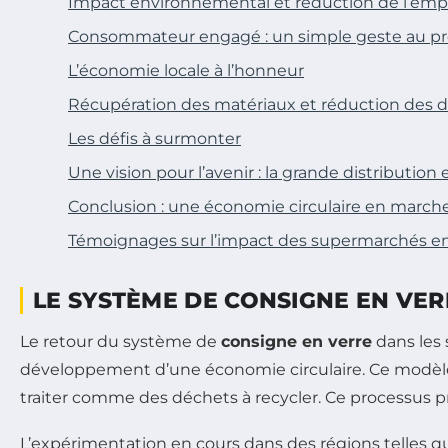
Impact environnemental et réduction de l’emp
Consommateur engagé : un simple geste au pro
L’économie locale à l’honneur
Récupération des matériaux et réduction des 
Les défis à surmonter
Une vision pour l’avenir : la grande distribution
Conclusion : une économie circulaire en march
Témoignages sur l’impact des supermarchés e
LE SYSTÈME DE CONSIGNE EN VERR
Le retour du système de
consigne en verre
dans les
développement d’une économie circulaire. Ce modèle vis
traiter comme des déchets à recycler. Ce processus 
L’expérimentation en cours dans des régions telles que 