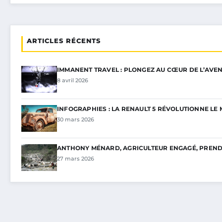
ARTICLES RÉCENTS
IMMANENT TRAVEL : PLONGEZ AU CŒUR DE L’AVEN
8 avril 2026
INFOGRAPHIES : LA RENAULT 5 RÉVOLUTIONNE L
30 mars 2026
ANTHONY MÉNARD, AGRICULTEUR ENGAGÉ, PREND 
27 mars 2026