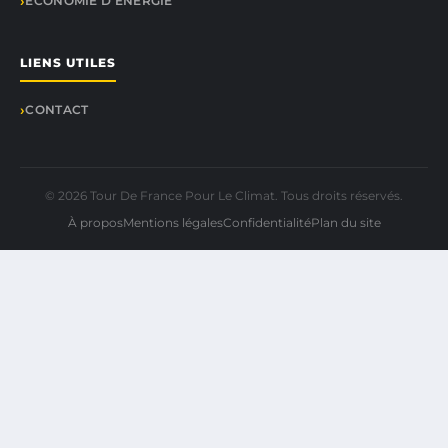
ÉCONOMIE D'ÉNERGIE
LIENS UTILES
CONTACT
© 2026 Tour De France Pour Le Climat. Tous droits réservés.
À propos
Mentions légales
Confidentialité
Plan du site