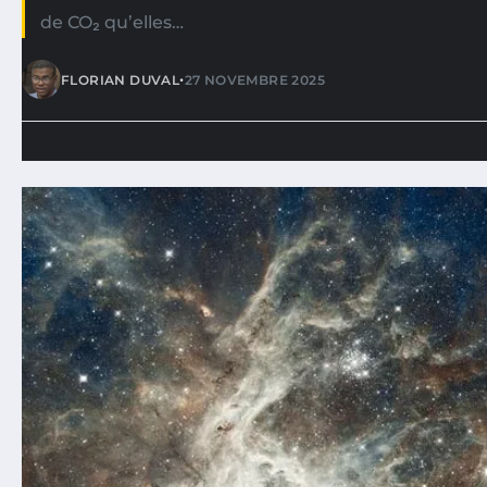
de CO₂ qu’elles…
•
FLORIAN DUVAL
27 NOVEMBRE 2025