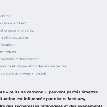
arbone.
s n’en absorbent.
cheresses, maladies.
talité des arbres.
’espèces.
limatiques.
 touchées différemment.
ssions et dégradation des écosystèmes.
 carbone au niveau mondial.
s « puits de carbone », peuvent parfois émettre
ituation est influencée par divers facteurs,
dre des sécheresses prolongées et des événements