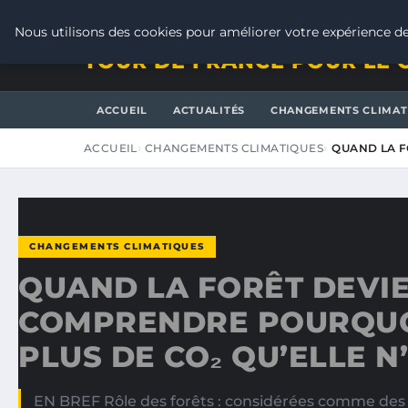
DIMANCHE 9 AOÛT 2026
Nous utilisons des cookies pour améliorer votre expérience de
TOUR DE FRANCE POUR LE 
ACCUEIL
ACTUALITÉS
CHANGEMENTS CLIMAT
ACCUEIL
CHANGEMENTS CLIMATIQUES
QUAND LA F
CHANGEMENTS CLIMATIQUES
QUAND LA FORÊT DEVIE
COMPRENDRE POURQUOI
PLUS DE CO₂ QU’ELLE 
EN BREF Rôle des forêts : considérées comme des p