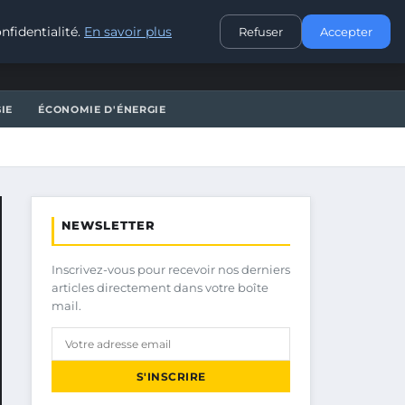
CONTACT
nfidentialité.
En savoir plus
Refuser
Accepter
IE
ÉCONOMIE D'ÉNERGIE
NEWSLETTER
Inscrivez-vous pour recevoir nos derniers
articles directement dans votre boîte
mail.
S'INSCRIRE