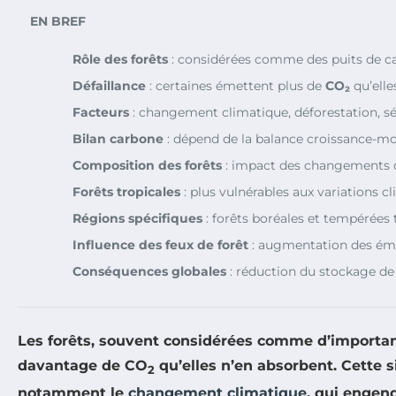
EN BREF
Rôle des forêts
: considérées comme des puits de c
Défaillance
: certaines émettent plus de
CO₂
qu’elle
Facteurs
: changement climatique, déforestation, sé
Bilan carbone
: dépend de la balance croissance-mor
Composition des forêts
: impact des changements d
Forêts tropicales
: plus vulnérables aux variations c
Régions spécifiques
: forêts boréales et tempérées
Influence des feux de forêt
: augmentation des émi
Conséquences globales
: réduction du stockage de
Les forêts, souvent considérées comme d’important
davantage de CO
qu’elles n’en absorbent. Cette s
2
notamment le
changement climatique
, qui engen