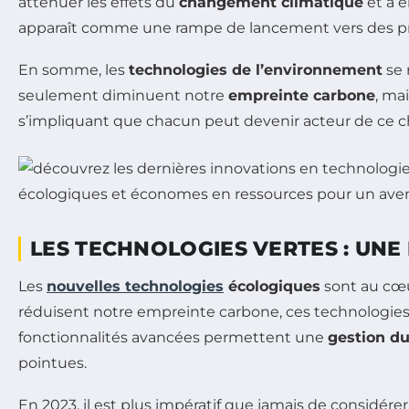
atténuer les effets du
changement climatique
et à e
apparaît comme une rampe de lancement vers des pr
En somme, les
technologies de l’environnement
se 
seulement diminuent notre
empreinte carbone
, ma
s’impliquant que chacun peut devenir acteur de ce c
LES TECHNOLOGIES VERTES : UN
Les
nouvelles technologies
écologiques
sont au cœ
réduisent notre empreinte carbone, ces technologies 
fonctionnalités avancées permettent une
gestion du
pointues.
En 2023, il est plus impératif que jamais de considér