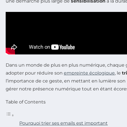
une démarche plus large de
sensibilisation
à la durab
Dans un monde de plus en plus numérique, chaque ge
adopter pour réduire son
empreinte écologique
, le
tr
l’importance de ce geste, en mettant en lumière son i
gérer notre présence numérique tout en étant écore
Table of Contents
Pourquoi trier ses emails est important