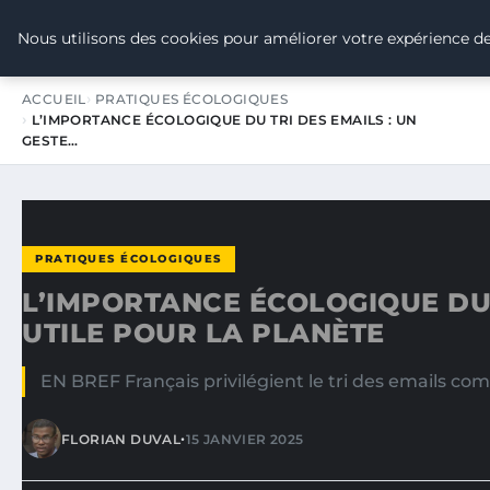
TOUR DE FRANCE POUR LE CLIMA
Nous utilisons des cookies pour améliorer votre expérience de
ACCUEIL
PRATIQUES ÉCOLOGIQUES
L’IMPORTANCE ÉCOLOGIQUE DU TRI DES EMAILS : UN
GESTE…
PRATIQUES ÉCOLOGIQUES
L’IMPORTANCE ÉCOLOGIQUE DU 
UTILE POUR LA PLANÈTE
EN BREF Français privilégient le tri des emails co
•
FLORIAN DUVAL
15 JANVIER 2025