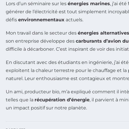
Lors d’un séminaire sur les
énergies marines
, j’ai é
générer de l’électricité est tout simplement incroyab
défis
environnementaux
actuels.
Mon travail dans le secteur des
énergies alternative
son entreprise développe des
carburants d’avion du
difficile à décarboner. C’est inspirant de voir des ini
En discutant avec des étudiants en ingénierie, j’ai ét
exploitent la chaleur terrestre pour le chauffage et l
naturel. Leur enthousiasme est contagieux et montre q
Un ami, producteur bio, m’a expliqué comment il int
telles que la
récupération d’énergie
, il parvient à 
un impact positif sur notre planète.