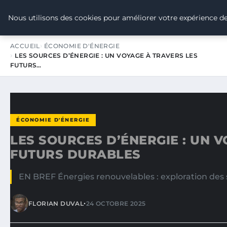
TOUR DE FRANCE POUR LE CLIMA
Nous utilisons des cookies pour améliorer votre expérience de
ACCUEIL
ÉCONOMIE D'ÉNERGIE
LES SOURCES D’ÉNERGIE : UN VOYAGE À TRAVERS LES
FUTURS…
ÉCONOMIE D'ÉNERGIE
LES SOURCES D’ÉNERGIE : UN 
FUTURS DURABLES
EN BREF Énergies renouvelables : exploration des s
•
FLORIAN DUVAL
24 OCTOBRE 2025