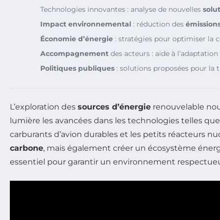
Technologies innovantes : analyse de nouvelles
solu
Impact environnemental
: réduction des
émission
Économie d’énergie
: stratégies pour optimiser la
Accompagnement
des acteurs : aide à l’adaptatio
Politiques publiques
: solutions proposées pour la t
L’exploration des
sources d’énergie
renouvelable nou
lumière les avancées dans les technologies telles que 
carburants d’avion durables et les petits réacteurs nu
carbone
, mais également créer un écosystème énergét
essentiel pour garantir un environnement respectueux 