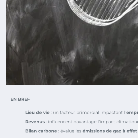
EN BREF
Lieu de vie
: un facteur primordial impactant l’
empr
Revenus
: influencent davantage l’impact climatique 
Bilan carbone
: évalue les
émissions de gaz à effet