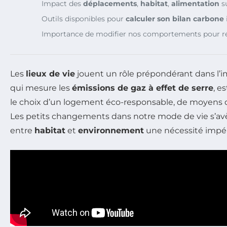
Impact des
déplacements
,
habitat
,
alimentation
su
Outils disponibles pour
calculer son bilan carbone
Importance de modifier nos comportements pour r
Les
lieux de vie
jouent un rôle prépondérant dans l’
qui mesure les
émissions de gaz à effet de serre
, e
le choix d’un logement éco-responsable, de moyens d
Les petits changements dans notre mode de vie s’avèren
entre
habitat
et
environnement
une nécessité impér