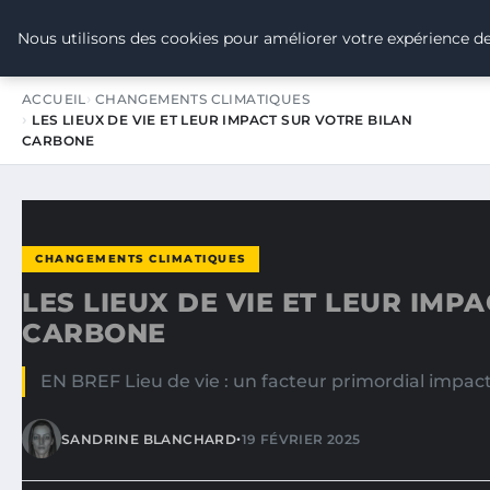
TOUR DE FRANCE POUR LE CLIMA
Nous utilisons des cookies pour améliorer votre expérience de
ACCUEIL
CHANGEMENTS CLIMATIQUES
LES LIEUX DE VIE ET LEUR IMPACT SUR VOTRE BILAN
CARBONE
CHANGEMENTS CLIMATIQUES
LES LIEUX DE VIE ET LEUR IMP
CARBONE
EN BREF Lieu de vie : un facteur primordial impac
•
SANDRINE BLANCHARD
19 FÉVRIER 2025