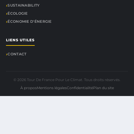
SUSTAINABILITY
ÉCOLOGIE
ÉCONOMIE D'ÉNERGIE
LIENS UTILES
CONTACT
© 2026 Tour De France Pour Le Climat. Tous droits réservés.
À propos
Mentions légales
Confidentialité
Plan du site