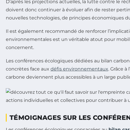
D’après les projections actuelles, la lutte contre le r
doivent donc continuer à évoluer afin de rester perti
nouvelles technologies, de principes économiques durab
Il est également recommandé de renforcer l’implica
environnementales est un véritable atout pour mobilis
concernent.
Les conférences écologiques dédiées au bilan carbon
concrètes face aux
défis environnementaux
. Grâce à
carbone deviennent plus accessibles à un large public
TÉMOIGNAGES SUR LES CONFÉREN
Les conférences écologiques consacrées au
bilan ca