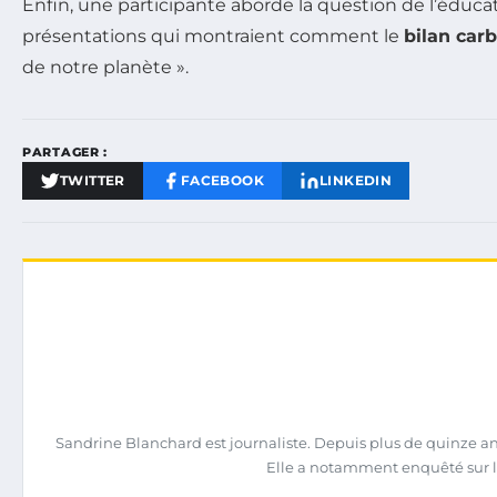
Enfin, une participante aborde la question de l’éducati
présentations qui montraient comment le
bilan car
de notre planète ».
PARTAGER :
TWITTER
FACEBOOK
LINKEDIN
Sandrine Blanchard est journaliste. Depuis plus de quinze ans,
Elle a notamment enquêté sur l