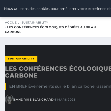
TOUR DE FRANCE POUR LE CLIMA
Nous utilisons des cookies pour améliorer votre expérience de
ACCUEIL
SUSTAINABILITY
LES CONFÉRENCES ÉCOLOGIQUES DÉDIÉES AU BILAN
CARBONE
SUSTAINABILITY
LES CONFÉRENCES ÉCOLOGIQUE
CARBONE
EN BREF Événements sur le bilan carbone rassembl
•
SANDRINE BLANCHARD
5 MARS 2025