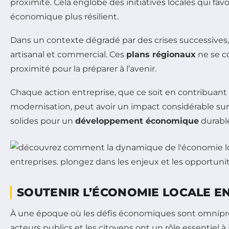
proximité. Cela englobe des initiatives locales qui fa
économique plus résilient.
Dans un contexte dégradé par des crises successives,
artisanal et commercial. Ces
plans régionaux
ne se c
proximité pour la préparer à l’avenir.
Chaque action entreprise, que ce soit en contribuant 
modernisation, peut avoir un impact considérable sur l
solides pour un
développement économique
durable
SOUTENIR L’ÉCONOMIE LOCALE EN
À une époque où les défis économiques sont omniprése
acteurs publics et les citoyens ont un rôle essentiel à