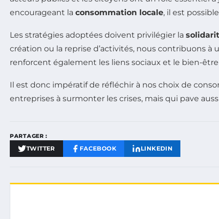
encourageant la
consommation locale
, il est possi
Les stratégies adoptées doivent privilégier la
solidar
création ou la reprise d’activités, nous contribuons à
renforcent également les liens sociaux et le bien-êt
Il est donc impératif de réfléchir à nos choix de cons
entreprises à surmonter les crises, mais qui pave auss
PARTAGER :
TWITTER
FACEBOOK
LINKEDIN