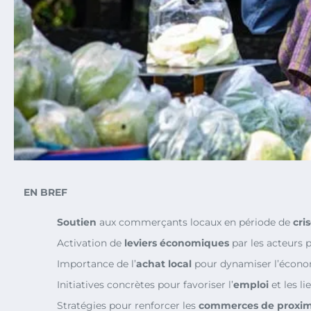
EN BREF
Soutien
aux commerçants locaux en période de
cri
Activation de
leviers économiques
par les acteurs p
Importance de l’
achat local
pour dynamiser l’écono
Initiatives concrètes pour favoriser l’
emploi
et les l
Stratégies pour renforcer les
commerces de proxim