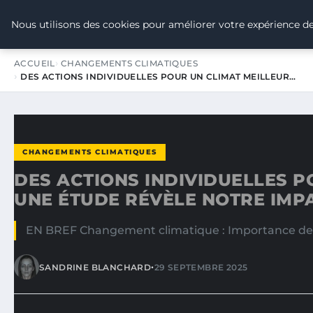
TOUR DE FRANCE POUR LE CLIMA
Nous utilisons des cookies pour améliorer votre expérience de
ACCUEIL
CHANGEMENTS CLIMATIQUES
DES ACTIONS INDIVIDUELLES POUR UN CLIMAT MEILLEUR…
CHANGEMENTS CLIMATIQUES
DES ACTIONS INDIVIDUELLES P
UNE ÉTUDE RÉVÈLE NOTRE IMPA
EN BREF Changement climatique : Importance des ac
•
SANDRINE BLANCHARD
29 SEPTEMBRE 2025