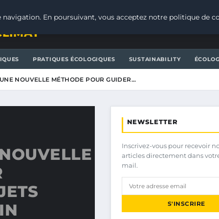
 navigation. En poursuivant, vous acceptez notre politique de co
CLIMAT
IQUES
PRATIQUES ÉCOLOGIQUES
SUSTAINABILITY
ÉCOLOG
 UNE NOUVELLE MÉTHODE POUR GUIDER…
NEWSLETTER
Inscrivez-vous pour recevoir n
 NOUVELLE
articles directement dans votr
mail.
R
JETS
S'INSCRIRE
IN