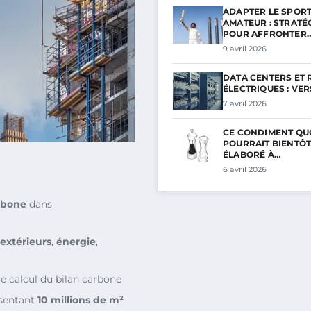
ADAPTER LE SPOR
AMATEUR : STRATÉ
POUR AFFRONTER
9 avril 2026
DATA CENTERS ET
ÉLECTRIQUES : VE
7 avril 2026
CE CONDIMENT QU
POURRAIT BIENTÔT
ÉLABORÉ À…
6 avril 2026
rbone
dans
extérieurs
,
énergie
,
e calcul du bilan carbone
ésentant
10 millions de m²