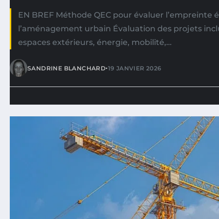
EN BREF Méthode QEC pour évaluer l’empreinte 
l’aménagement urbain Évaluation des projets inc
espaces extérieurs, énergie, mobilité,…
•
SANDRINE BLANCHARD
19 JANVIER 2026