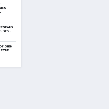
T
GIES
…
 RÉSEAUX
RS DES…
OTIDIEN
 ÊTRE