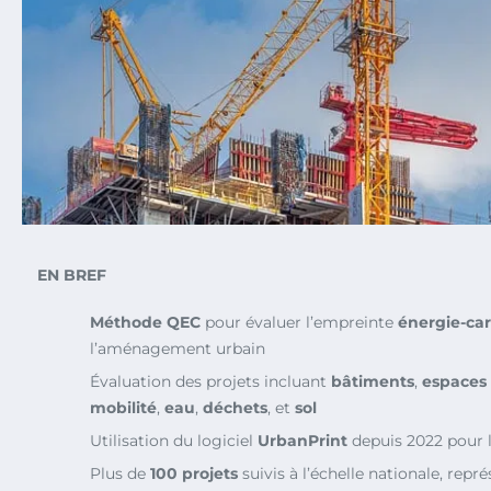
EN BREF
Méthode QEC
pour évaluer l’empreinte
énergie-ca
l’aménagement urbain
Évaluation des projets incluant
bâtiments
,
espaces 
mobilité
,
eau
,
déchets
, et
sol
Utilisation du logiciel
UrbanPrint
depuis 2022 pour l
Plus de
100 projets
suivis à l’échelle nationale, repr