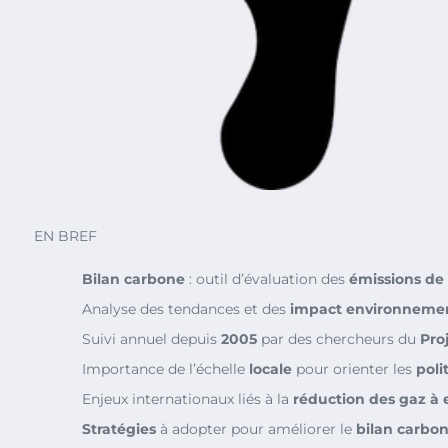
EN BREF
Bilan carbone
: outil d’évaluation des
émissions de
Analyse des tendances et des
impact environneme
Suivi annuel depuis
2005
par des chercheurs du
Pro
Importance de l’échelle
locale
pour orienter les
poli
Enjeux internationaux liés à la
réduction des gaz à e
Stratégies
à adopter pour améliorer le
bilan carbo