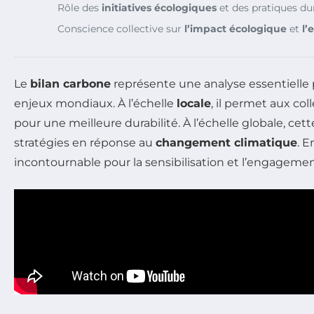
Rôle des
initiatives écologiques
et des pratiques du
Conscience collective sur
l’impact écologique
et
l’
Le
bilan carbone
représente une analyse essentielle p
enjeux mondiaux. À l’échelle
locale
, il permet aux col
pour une meilleure durabilité. À l’échelle globale, cet
stratégies en réponse au
changement climatique
. E
incontournable pour la sensibilisation et l’engagemen