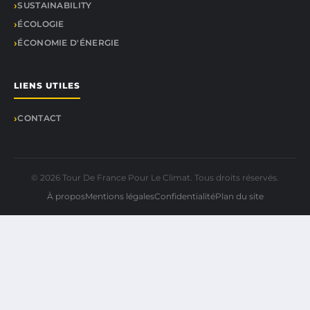
SUSTAINABILITY
ÉCOLOGIE
ÉCONOMIE D'ÉNERGIE
LIENS UTILES
CONTACT
© 2026 Tour De France Pour Le Climat. Tous droits réservés.
À propos
Mentions légales
Confidentialité
Plan du site