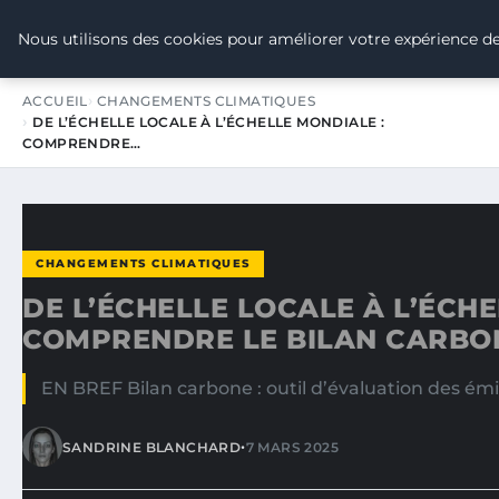
TOUR DE FRANCE POUR LE CLIMA
Nous utilisons des cookies pour améliorer votre expérience de
ACCUEIL
CHANGEMENTS CLIMATIQUES
DE L’ÉCHELLE LOCALE À L’ÉCHELLE MONDIALE :
COMPRENDRE…
CHANGEMENTS CLIMATIQUES
DE L’ÉCHELLE LOCALE À L’ÉCHE
COMPRENDRE LE BILAN CARBO
EN BREF Bilan carbone : outil d’évaluation des ém
•
SANDRINE BLANCHARD
7 MARS 2025