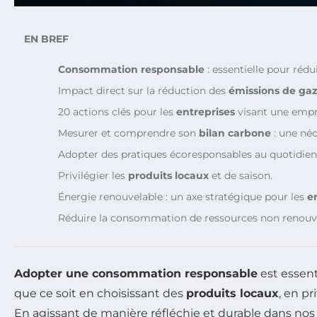
EN BREF
Consommation responsable
: essentielle pour réd
Impact direct sur la réduction des
émissions de gaz 
20 actions clés pour les
entreprises
visant une empr
Mesurer et comprendre son
bilan carbone
: une néc
Adopter des pratiques écoresponsables au quotidien
Privilégier les
produits locaux
et de saison.
Énergie renouvelable : un axe stratégique pour les
e
Réduire la consommation de ressources non renouve
Adopter une consommation responsable
est essent
que ce soit en choisissant des
produits locaux
, en pr
En agissant de manière réfléchie et durable dans no