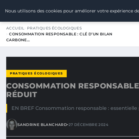
TOUR DE FRANCE POUR LE CLIMA
Nous utilisons des cookies pour améliorer votre expérience de
ACCUEIL
PRATIQUES ÉCOLOGIQUES
CONSOMMATION RESPONSABLE : CLÉ D’UN BILAN
CARBONE…
PRATIQUES ÉCOLOGIQUES
CONSOMMATION RESPONSABLE :
RÉDUIT
EN BREF Consommation responsable : essentielle p
•
SANDRINE BLANCHARD
27 DÉCEMBRE 2024