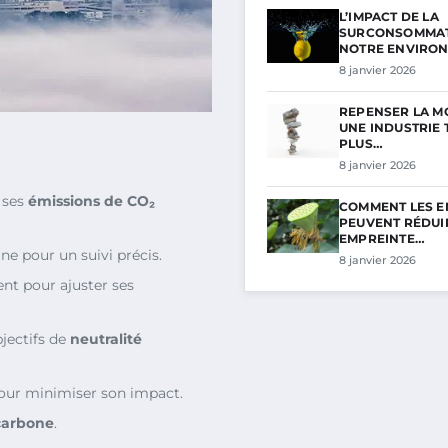
L’IMPACT DE LA
SURCONSOMMAT
NOTRE ENVIRO
8 janvier 2026
REPENSER LA MO
UNE INDUSTRIE 
PLUS…
8 janvier 2026
 ses
émissions de CO₂
COMMENT LES E
PEUVENT RÉDUI
EMPREINTE…
ne pour un suivi précis.
8 janvier 2026
nt pour ajuster ses
bjectifs de
neutralité
our minimiser son impact.
carbone
.