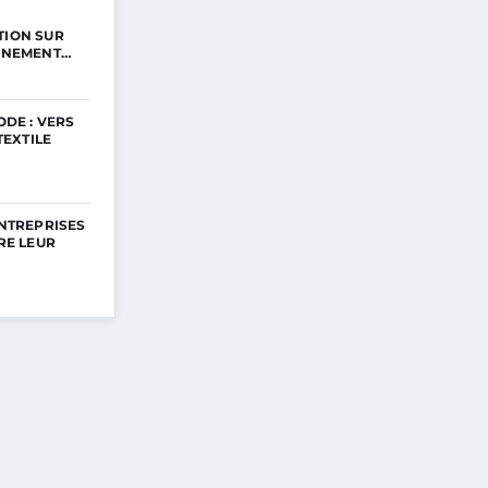
ION SUR
NNEMENT…
DE : VERS
TEXTILE
NTREPRISES
RE LEUR