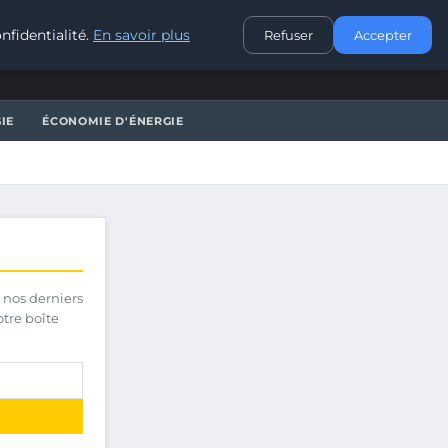
CONTACT
nfidentialité.
En savoir plus
Refuser
Accepter
IE
ÉCONOMIE D'ÉNERGIE
 nos derniers
otre boîte