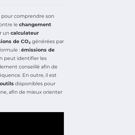
l pour comprendre son
contre le
changement
ur un
calculateur
ions de CO₂
générées par
formule :
émissions de
on peut identifier les
ement conseillé afin de
équence. En outre, il est
outils
disponibles pour
one, afin de mieux orienter