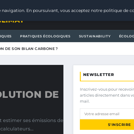
 navigation. En poursuivant, vous acceptez notre politique de co
CLIMAT
IQUES
PRATIQUES ÉCOLOGIQUES
SUSTAINABILITY
ÉCOLOG
ON DE SON BILAN CARBONE ?
NEWSLETTER
Inscrivez-vous pour recevoir
OLUTION DE
articles directement dans v
mail.
 estimer ses émissions de
S'INSCRIRE
e calculateurs…