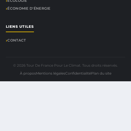
ÉCOLOGIE
ÉCONOMIE D'ÉNERGIE
LIENS UTILES
CONTACT
© 2026 Tour De France Pour Le Climat. Tous droits réservés.
À propos
Mentions légales
Confidentialité
Plan du site