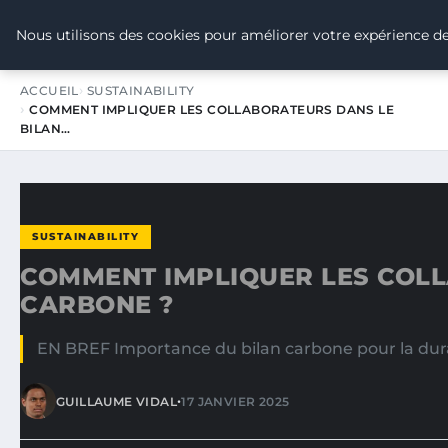
TOUR DE FRANCE POUR LE CLIMA
Nous utilisons des cookies pour améliorer votre expérience de
ACCUEIL
SUSTAINABILITY
COMMENT IMPLIQUER LES COLLABORATEURS DANS LE
BILAN…
SUSTAINABILITY
COMMENT IMPLIQUER LES COLL
CARBONE ?
EN BREF Importance du bilan carbone pour la durabi
•
GUILLAUME VIDAL
17 JANVIER 2025