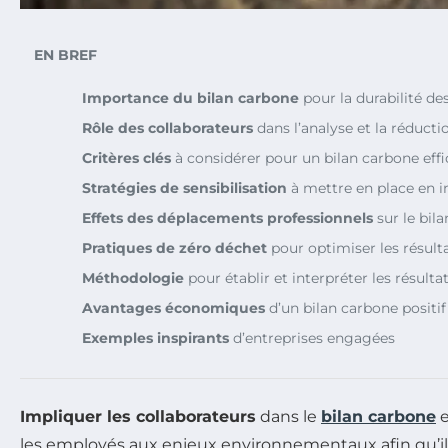
EN BREF
Importance du bilan carbone
pour la durabilité de
Rôle des collaborateurs
dans l’analyse et la réduct
Critères clés
à considérer pour un bilan carbone eff
Stratégies de sensibilisation
à mettre en place en i
Effets des déplacements professionnels
sur le bil
Pratiques de zéro déchet
pour optimiser les résult
Méthodologie
pour établir et interpréter les résulta
Avantages économiques
d’un bilan carbone positif
Exemples inspirants
d’entreprises engagées
Impliquer les collaborateurs
dans le
bilan carbone
e
les employés aux enjeux environnementaux afin qu’ils